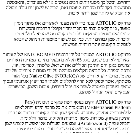
רווחיים, ובשל כך מטעי זיתים רבים ננטשים או לא מעובדים, והאבטלה
מתפשטת בקהילות מודרות. לעומת זאת, הביקוש לשמן זית עולה ומעלה
את הביקוש ליותר שמן ויותר איכות.
פרויקט ARTOLIO נבנה כדי לתת מענה לאתגרים אלו מתוך ניסיון
בשטח, בו חקלאים ובתי בד חברו יחדיו וקיבלו הדרכות והכשרות
טכניות/אגרונומיות ועסקיות על בסיס קבוע מה שהביא ליבולי זיתים
ואיכויות שמן גבוהים יותר, כמו גם לשיפור מיומנויות הניהול שהביאו
לעסקים הקטנים יותר רווחיות וגמישות.
פרויקט ARTOLIO הממומן על ידי תוכנית ENI CBC MED של האיחוד
האירופי לארבע שנים, כולל 65 חקלאים ובעלי בתי בד ממדינות ואזורים
יצרניים באגן הים התיכון הכוללים את ישראל, פלשתין, קפריסין, יוון,
צרפת וספרד. כל קבוצת חקלאים מנוהלת על ידי מוסדות אזוריים של ידע
מקומי, מרכזי ידע אזוריים של Native Olive (NOReKCs) בכל אזור
משתתף, אשר יספקו ללא הרף לחקלאים ולבתי הבד ייעוץ אגרונומי ועסקי
שוטף ומעודכן במטרה לשפר את יבול הזיתים, איכות השמן, הכישורים
העסקיים ונהלי הניהול שלהם.
פרויקט ARTOLIO הקים בנוסף רשת פאן-ים תיכונית (Pan-
Mediterranean Platform) המאגדת את כל מרכזי הידע והחקלאים
לפלטפורמה אחידה, שתסייע לעסקי שמן הזית הקטנים ברחבי אגן הים
התיכון בשיווק, מכירות, מימון, מדיניות וחקיקה, ברמה הלאומית
והבינלאומית (Artolio.world). אמצעים ופעולות אלו יאפשרו ליצרני שמן
זית קטנים לייצא את המוצר שלהם לשווקים זרים במחירי פרימיום,